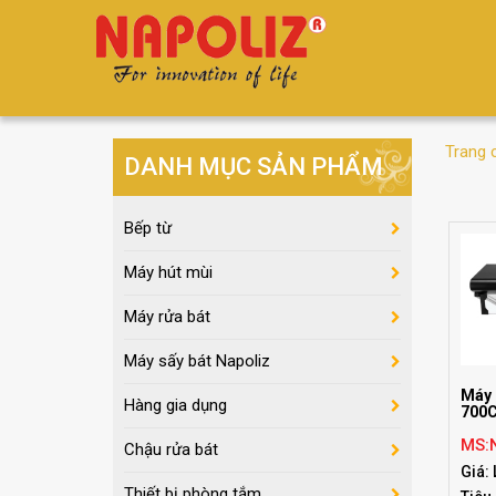
Trang 
DANH MỤC SẢN PHẨM
Bếp từ
Máy hút mùi
Máy rửa bát
Máy sấy bát Napoliz
Máy 
Hàng gia dụng
700
MS:
Chậu rửa bát
Giá: 
Thiết bị phòng tắm