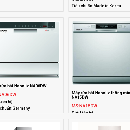
Tiêu chuẩn:Made in Korea
rửa bát Napoliz NA06DW
Máy rửa bát Napoliz thông mi
NA06DW
NA15DW
Liên hệ
MS:NA15DW
 chuẩn:Germany
Giá: Liên hệ
Tiêu chuẩn:Germany