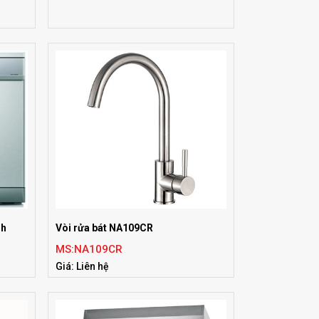
nh
Vòi rửa bát NA109CR
MS:NA109CR
Giá: Liên hệ
Tiêu chuẩn:EU