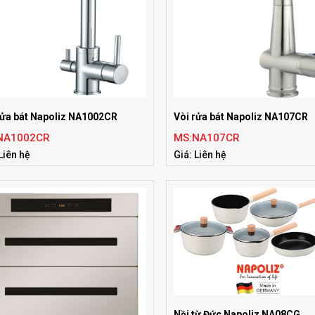
rửa bát Napoliz NA1002CR
Vòi rửa bát Napoliz NA107CR
NA1002CR
MS:NA107CR
Liên hệ
Giá: Liên hệ
 chuẩn:EU
Tiêu chuẩn:EU
Nồi từ Đức Napoliz NA08CG