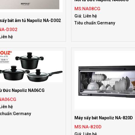
MS:NA08CG
Giá: Liên hệ
sấy bát âm tủ Napoliz NA-D302
Tiêu chuẩn:Germany
NA-D302
Liên hệ
 chuẩn:Korea
từ Đức Napoliz NA06CG
NA06CG
Liên hệ
 chuẩn:Germany
Máy sấy bát Napoliz NA-820D
MS:NA-820D
Giá: Liên hệ