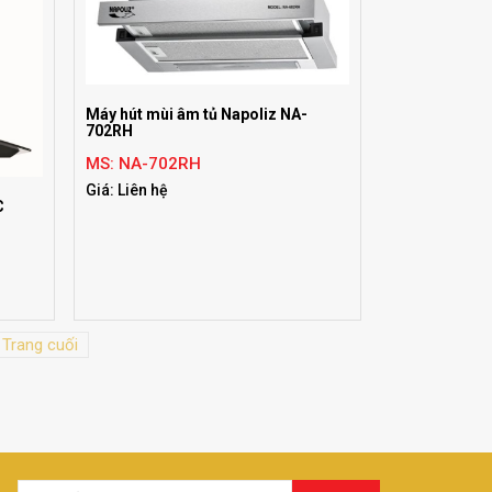
Máy hút mùi âm tủ Napoliz NA-
702RH
MS: NA-702RH
Giá: Liên hệ
C
Trang cuối