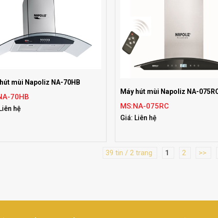
hút mùi Napoliz NA-70HB
Máy hút mùi Napoliz NA-075R
NA-70HB
MS:NA-075RC
Liên hệ
Giá: Liên hệ
39 tin / 2 trang
1
2
>>