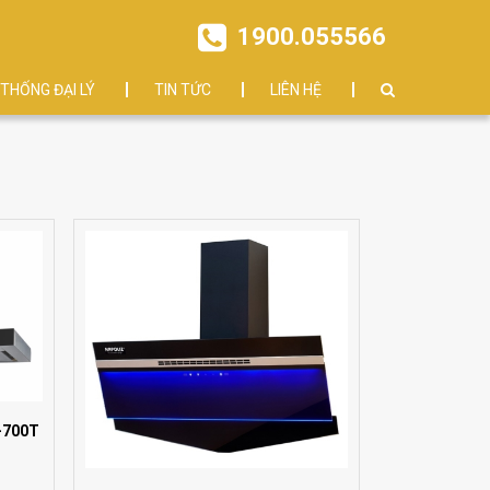
1900.055566
 THỐNG ĐẠI LÝ
TIN TỨC
LIÊN HỆ
A-700T