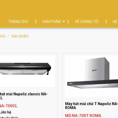
TRANG CHỦ
SẢN PHẨM
VỀ CHÚNG TÔI
HỆ
chủ
Sản phẩm
hút mùi Napoliz classic NA-
CL
Máy hút mùi chữ T Napoliz N
NA-700CL
ROMA
Liên hệ
MS:NA-700T ROMA